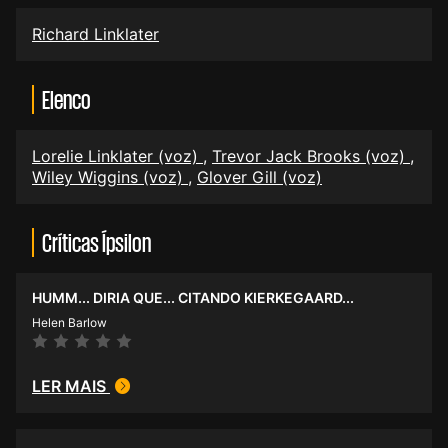
Richard Linklater
Elenco
Lorelie Linklater (voz)
,
Trevor Jack Brooks (voz)
,
Wiley Wiggins (voz)
,
Glover Gill (voz)
Críticas Ípsilon
HUMM... DIRIA QUE... CITANDO KIERKEGAARD...
Helen Barlow
LER MAIS