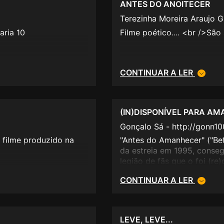
ANTES DO ANOITECER
Terezinha Moreira Araujo G
aria 10
Filme poético.... <br />São
CONTINUAR A LER
(IN)DISPONÍVEL PARA AM
Gonçalo Sá - http://gonn1
 filme produzido na
"Antes do Amanhecer" ("Befo
da estreia em 1995, conseg
legião de fãs que o foi (r
fenómeno de culto, a mais 
CONTINUAR A LER
um retrato das dúvidas, e
geração X, expostas atravé
Céline (Julie Delpy), que 
dupla combina encontrar-s
LEVE, LEVE...
hipótese de dar continuidad