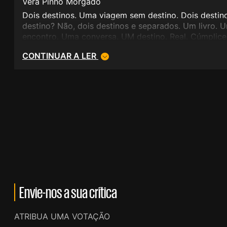
Vera Pinho Morgado
Dois destinos. Uma viagem sem destino. Dois desti
destino? Não, dois destinos e separados. Um livro. 
encontro. Uma conversa. UM destino. Real. Cúmplic
incontáveis. Obrigatório.
CONTINUAR A LER
Envie-nos a sua crítica
ATRIBUA UMA VOTAÇÃO