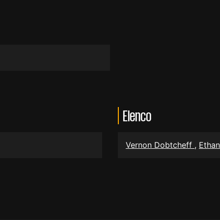
Elenco
Vernon Dobtcheff
,
Etha