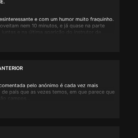
E.
sinteressante e com um humor muito fraquinho.
oveitam nem 10 minutos, e já quase na parte
 juntas e na última aparição do instrutor de
ersonagem principal até teria a sua piada, mas a
 e repetida até à exaustão torna-a demasiado
ANTERIOR
o comentada pelo anónimo é cada vez mais
a de país que as vezes temos, em que parece que
são campos...