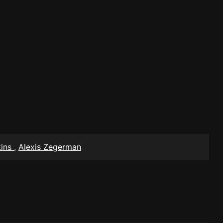
kins
,
Alexis Zegerman