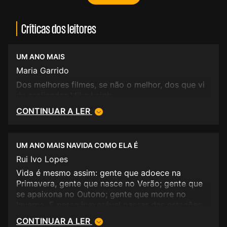
Críticas dos leitores
UM ANO MAIS
Maria Garrido
Dos melhores filmes, se não o melhor, dos que vi
do realizador Mike Leigh.
CONTINUAR A LER
UM ANO MAIS NAVIDA COMO ELA É
Rui Ivo Lopes
Vida é mesmo assim: gente que adoece na
Primavera, gente que nasce no Verão; gente que
se apaixona no Outono; gente que morre no
Inverno. E nesse inexorável passar das estações
há gente perdida a buscar a felicidade investindo
CONTINUAR A LER
em sonhos estéreis, gente frustrada a