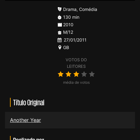
Drama
,
Comédia
130 min
2010
M/12
27/01/2011
GB
VOTOS DO
LEITORES
média de votos
Título Original
Another Year