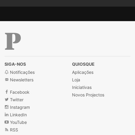
amor, o conforto, a solidão, o tempo. É um poema
sobre a vida.
Público
SIGA-NOS
QUIOSQUE
Notificações
Aplicações
Newsletters
Loja
Iniciativas
Facebook
Novos Projectos
Twitter
Instagram
LinkedIn
YouTube
RSS