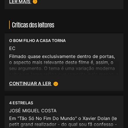
LER MAIS
Críticas dos leitores
O BOM FILHO A CASA TORNA
EC
Filmado quase exclusivamente dentro de portas,
o aspecto mais relevante deste filme é, assim, o
seu argumento. O tema é uma variação moderna
sobre um tema antigo que remonta, pelo menos, a
Ulisses de Homero: o regresso de um bem-
CONTINUAR A LER
sucedido e modificado filho à casa de uma mal-
amada família. Actualmente, a liberdade de
expressão sobrepõe-se a qualquer cortesia do
4 ESTRELAS
silêncio e, como tal, o tema é uma mina jorrante
de erupções e conflitos sentimentais. Dolan
JOSÉ MIGUEL COSTA
acelera-a ainda mais por uma obsessiva filmagem
Em "Tão Só No Fim Do Mundo" o Xavier Dolan (le
macro sobre os rostos dos actores que,
petit grand realizador - do qual sou fã confesso -