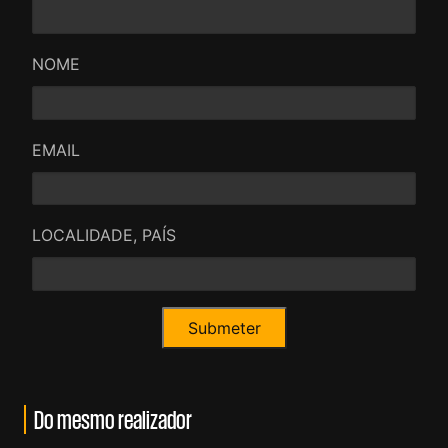
exteriores, teatro filmado. Vive dos actores, claro.
<br /> <br />Esperam-se grandes coisas do
jovem Dolan.
NOME
EMAIL
LOCALIDADE, PAÍS
Do mesmo realizador