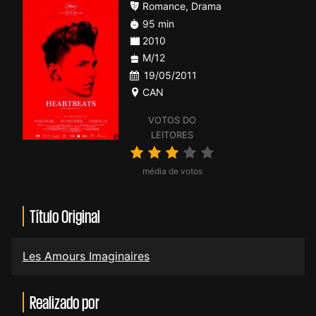
Romance
,
Drama
95 min
2010
M/12
19/05/2011
CAN
VOTOS DO
LEITORES
média de votos
Título Original
Les Amours Imaginaires
Realizado por