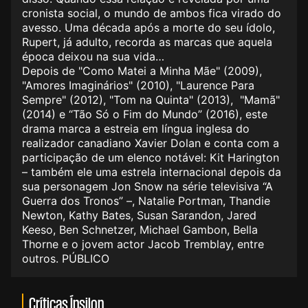
cronista social, o mundo de ambos fica virado do
avesso. Uma década após a morte do seu ídolo,
Rupert, já adulto, recorda as marcas que aquela
época deixou na sua vida…
Depois de "Como Matei a Minha Mãe" (2009),
"Amores Imaginários" (2010), "Laurence Para
Sempre" (2012), "Tom na Quinta" (2013), "Mamã"
(2014) e “Tão Só o Fim do Mundo” (2016), este
drama marca a estreia em língua inglesa do
realizador canadiano Xavier Dolan e conta com a
participação de um elenco notável: Kit Harington
– também ele uma estrela internacional depois da
sua personagem Jon Snow na série televisiva “A
Guerra dos Tronos” –, Natalie Portman, Thandie
Newton, Kathy Bates, Susan Sarandon, Jared
Keeso, Ben Schnetzer, Michael Gambon, Bella
Thorne e o jovem actor Jacob Tremblay, entre
outros. PÚBLICO
Críticas Ípsilon