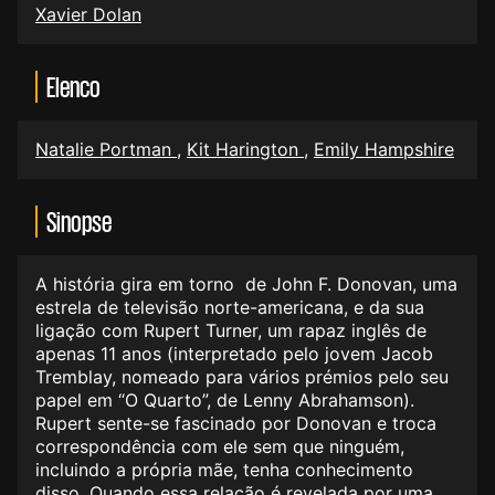
Xavier Dolan
Elenco
Natalie Portman
,
Kit Harington
,
Emily Hampshire
Sinopse
A história gira em torno de John F. Donovan, uma
estrela de televisão norte-americana, e da sua
ligação com Rupert Turner, um rapaz inglês de
apenas 11 anos (interpretado pelo jovem Jacob
Tremblay, nomeado para vários prémios pelo seu
papel em “O Quarto”, de Lenny Abrahamson).
Rupert sente-se fascinado por Donovan e troca
correspondência com ele sem que ninguém,
incluindo a própria mãe, tenha conhecimento
disso. Quando essa relação é revelada por uma