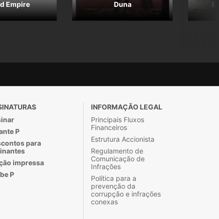
nd Empire
Duna
Es
SINATURAS
INFORMAÇÃO LEGAL
inar
Principais Fluxos
Financeiros
ante P
Estrutura Accionista
contos para
inantes
Regulamento de
Comunicação de
ção impressa
Infrações
be P
Política para a
prevenção da
corrupção e infrações
conexas