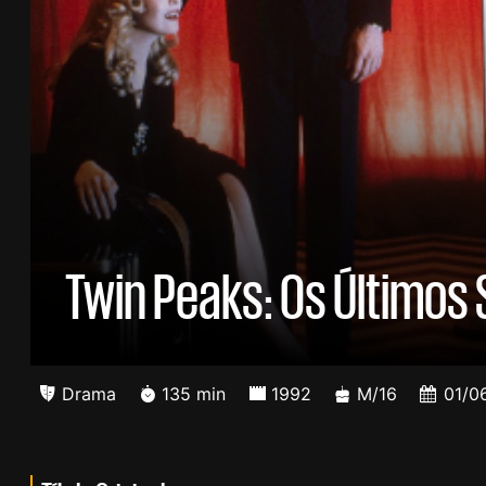
Twin Peaks: Os Últimos 
Drama
135 min
1992
M/16
01/0