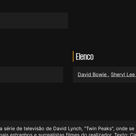
Elenco
David Bowie
,
Sheryl Le
a série de televisão de David Lynch, "Twin Peaks", onde s
ais estranhos e surrealistas filmes do realizador. Texto: 