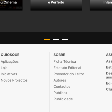
eu Cinema
é Perfeito
Inla
QUIOSQUE
SOBRE
AS
Ass
Aplicações
Ficha Técnica
Est
Loja
Estatuto Editorial
Des
Iniciativas
Provedor do Leitor
ass
Novos Projectos
Autores
Edi
Contactos
Clu
Público+
Publicidade