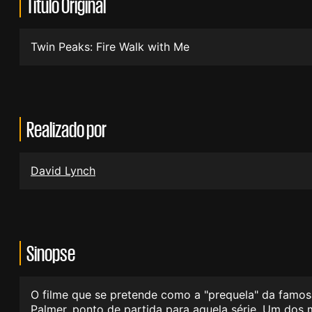
Título Original
Twin Peaks: Fire Walk with Me
Realizado por
David Lynch
Sinopse
O filme que se pretende como a "prequela" da famos
Palmer, ponto de partida para aquela série. Um dos m