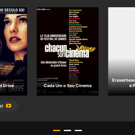
Eraserhead
d Drive
Cada Um o Seu Cinema
é 
er