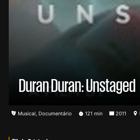
Duran Duran: Unstaged
Musical
,
Documentário
121 min
2011