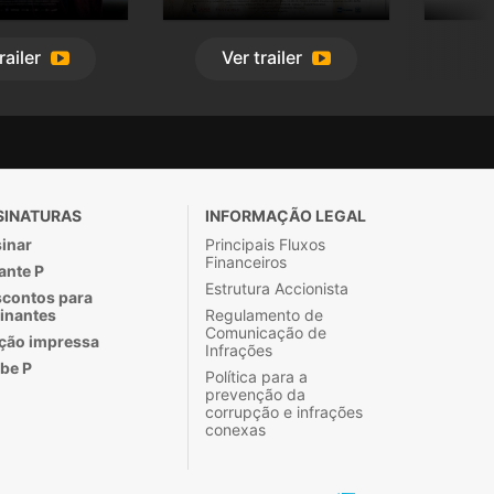
railer
Ver
trailer
SINATURAS
INFORMAÇÃO LEGAL
inar
Principais Fluxos
Financeiros
ante P
Estrutura Accionista
contos para
inantes
Regulamento de
Comunicação de
ção impressa
Infrações
be P
Política para a
prevenção da
corrupção e infrações
conexas