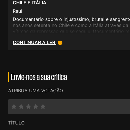
CHILE E ITÁLIA
Raul
Documentário sobre o injustíssimo, brutal e sangren
nos anos setenta no Chile e como a Itália através d
vítimas da repressão que se seguiu. Documentário m
CONTINUAR A LER
Envie-nos a sua crítica
ATRIBUA UMA VOTAÇÃO
TÍTULO