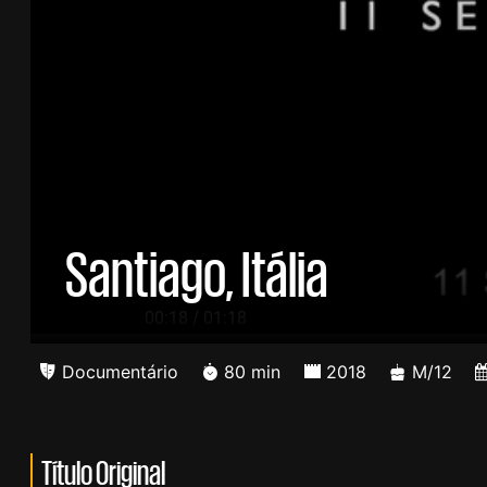
Santiago, Itália
/
00:19
01:18
Documentário
80 min
2018
M/12
Título Original