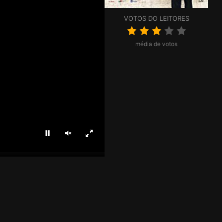
VOTOS DO LEITORES
média de votos
Parar
Ligar som
Ecrã inteiro