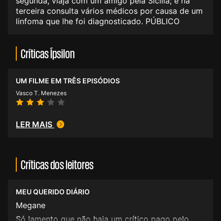
segunda, viaja com um amigo pela Sicília; e na
terceira consulta vários médicos por causa de um
linfoma que lhe foi diagnosticado. PÚBLICO
Críticas Ípsilon
UM FILME EM TRÊS EPISÓDIOS
Vasco T. Menezes
LER MAIS
Críticas dos leitores
MEU QUERIDO DIÁRIO
Megane
Só lamento que não haja um crítico pago pelo