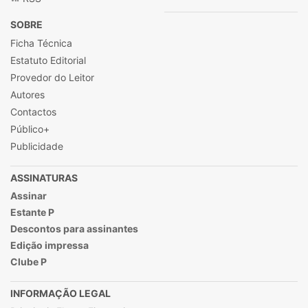
<BR/>Nem ficção, nem documentário: o
realizador italiano assina um panfleto
SOBRE
abertamente político contra as novas (?) formas
Ficha Técnica
de totalitarismo surgidas na segunda metade do
Estatuto Editorial
século XX, lembrando a todos os italianos – e
porque não também aos outros? – que a realidade
Provedor do Leitor
pode, por vezes, ultrapassar realmente a ficção
Autores
de forma rastejante sem que se dê por isso antes
Contactos
que seja tarde demais.<BR/>O alerta está
Público+
(novamente) dado.<BR/>
Publicidade
ASSINATURAS
Assinar
Estante P
Descontos para assinantes
Edição impressa
Clube P
INFORMAÇÃO LEGAL