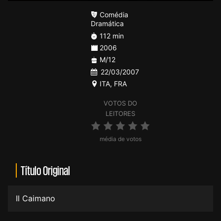
Comédia
Dramática
112 min
2006
M/12
22/03/2007
ITA
,
FRA
VOTOS DO
LEITORES
média de votos
Título Original
Il Caimano