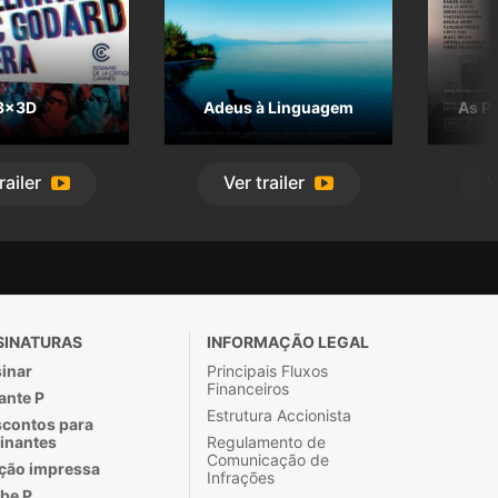
3x3D
Adeus à Linguagem
As Po
railer
Ver
trailer
V
SINATURAS
INFORMAÇÃO LEGAL
inar
Principais Fluxos
Financeiros
ante P
Estrutura Accionista
contos para
inantes
Regulamento de
Comunicação de
ção impressa
Infrações
be P