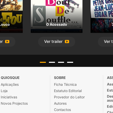
 Louco
O Acossado
er
Ver
trailer
Ver
t
QUIOSQUE
SOBRE
AS
Ass
Aplicações
Ficha Técnica
Est
Loja
Estatuto Editorial
Des
Iniciativas
Provedor do Leitor
ass
Novos Projectos
Autores
Edi
Contactos
Clu