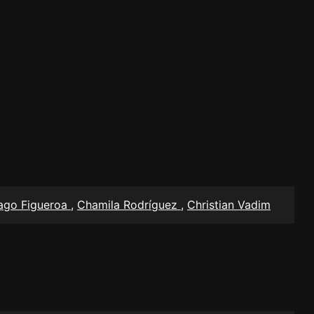
iago Figueroa
,
Chamila Rodríguez
,
Christian Vadim