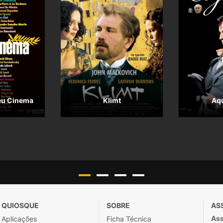
eu Cinema
Klimt
Aqu
QUIOSQUE
SOBRE
AS
Ass
Aplicações
Ficha Técnica