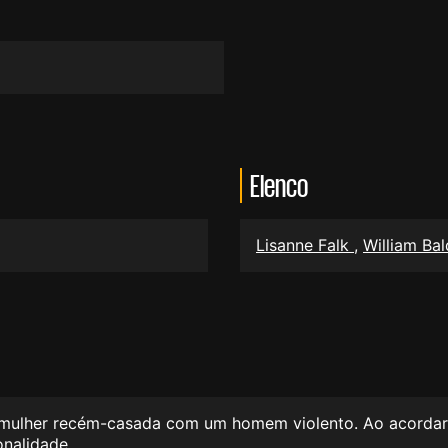
Elenco
Lisanne Falk
,
William Ba
 mulher recém-casada com um homem violento. Ao acordar, 
onalidade.