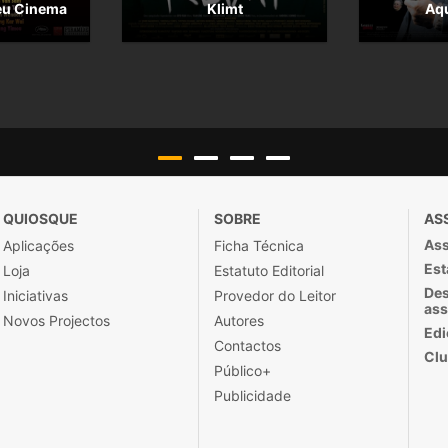
eu Cinema
Klimt
Aqu
QUIOSQUE
SOBRE
AS
Ass
Aplicações
Ficha Técnica
Est
Loja
Estatuto Editorial
Des
Iniciativas
Provedor do Leitor
ass
Novos Projectos
Autores
Edi
Contactos
Clu
Público+
Publicidade