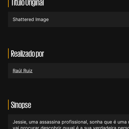
Título Original
Shattered Image
Realizado por
Raúl Ruiz
Sinopse
Jessie, uma assassina profissional, sonha que é uma
vai procurar descobrir quual é a sua verdadeira pers