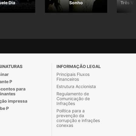
ele Dia
Sonho
Três Vi
SINATURAS
INFORMAÇÃO LEGAL
inar
Principais Fluxos
Financeiros
ante P
Estrutura Accionista
contos para
inantes
Regulamento de
Comunicação de
ção impressa
Infrações
be P
Política para a
prevenção da
corrupção e infrações
conexas