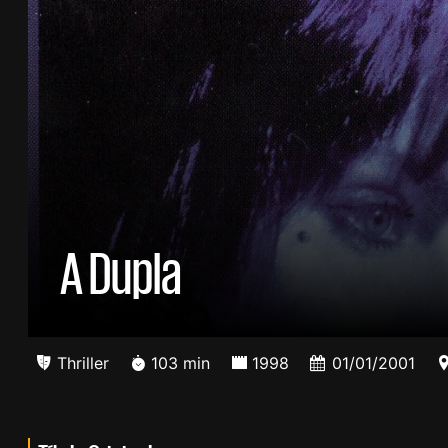
A Dupla
Thriller
103 min
1998
01/01/2001