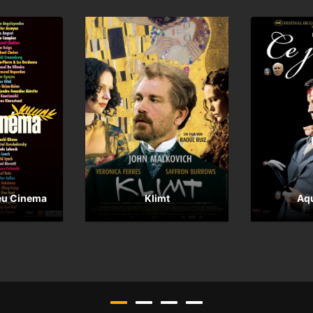
eu Cinema
Klimt
Aqu