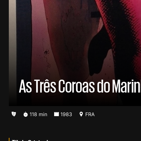
As Três Coroas do Marin
118 min
1983
FRA