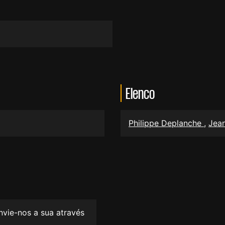
Elenco
Philippe Deplanche
,
Jean
envie-nos a sua através