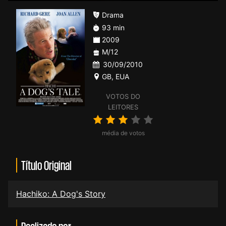
Drama
93 min
2009
M/12
30/09/2010
GB
,
EUA
VOTOS DO
LEITORES
média de votos
Título Original
Hachiko: A Dog's Story