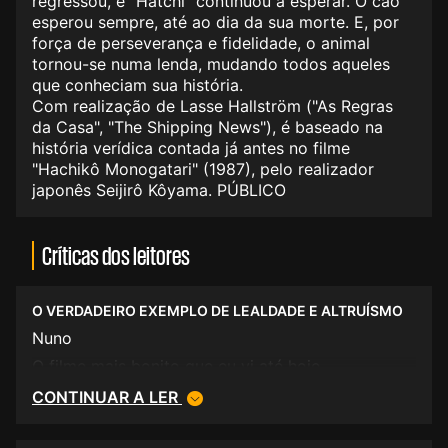
regressou, e "Hatchi" continuou a esperar. O cão
esperou sempre, até ao dia da sua morte. E, por
força de perseverança e fidelidade, o animal
tornou-se numa lenda, mudando todos aqueles
que conheciam sua história.
Com realização de Lasse Hallström ("As Regras
da Casa", "The Shipping News"), é baseado na
história verídica contada já antes no filme
"Hachikô Monogatari" (1987), pelo realizador
japonês Seijirô Kôyama. PÚBLICO
Críticas dos leitores
O VERDADEIRO EXEMPLO DE LEALDADE E ALTRUÍSMO
Nuno
O filme mais bonito que eu vi até hoje.
CONTINUAR A LER