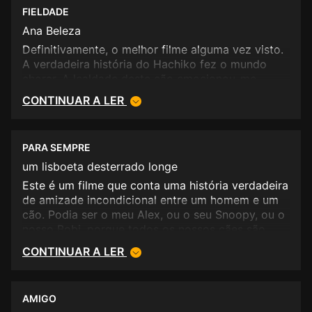
FIELDADE
Ana Beleza
Definitivamente, o melhor filme alguma vez visto.
A verdadeira história do Hachiko fez o mundo
chorar. A lealdade deste cão emocionou-me.
CONTINUAR A LER
PARA SEMPRE
um lisboeta desterrado longe
Este é um filme que conta uma história verdadeira
de amizade incondicional entre um homem e um
cão. Podia ser o meu Alex, ou o seu Snoopy, ou o
nosso Bobi, porque todos os nossos cães são
assim, de feitio, por natureza. E sempre que não
CONTINUAR A LER
são, somos nós que os fazemos diferentes. Mas
este filme é mais do que essa história. É um hino à
amizade, à fidelidade e ao amor incondicional -
AMIGO
valores que esquecemos há muito, nós os que