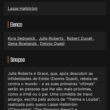
Lasse Hallström
Elenco
Kyra Sedgwick
,
Julia Roberts
,
Robert Duvall
,
Gena Rowlands
,
Dennis Quaid
Sinopse
Julia Roberts é Grace, que, após descobrir as
infidelidades de Eddie (Dennis Quaid), rebela-se
contra o mundo - e as suas primeiras "vítimas"
serão as pessoas que lhe são mais próximas,
como a irmã ou o pai. Uma comédia de travo
amargo, escrita pela autora de "Thelma e Louise",
realizada pelo sueco Lasse Hallström
("Chocolate", "The Shipping News") e