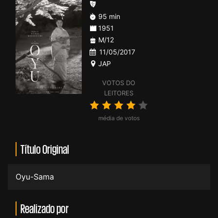
95 min
1951
M/12
11/05/2017
JAP
VOTOS DO
LEITORES
média de votos
Título Original
Oyu-Sama
Realizado por