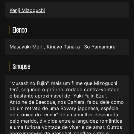
Kenji Mizoguchi
Elenco
Masayuki Mori
,
Kinuyo Tanaka
,
So Yamamura
Sinopse
"Musashino Fujin", mais um filme que Mizoguchi
terá, segundo o próprio, rodado contra-vontade,
é bastante aproximável de "Yuki Fujin Ezu".
Antoine de Baecque, nos Cahiers, falou dele como
de um retrato de uma Bovary japonesa, espécie
de crónica do "ennui" de uma mulher descurada
pelo marido, dividida entre a languidez romântica
e uma furiosa vontade de viver e de amar. Outros
aproximam-no de Stendhal, conflito entre o