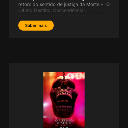
retorcido sentido de justiça da Morte – "O
Último Destino: Descendência".
Atormentada por um recorrente pesadelo
violento, a estudante universitária
Saber mais
Stefanie regressa a casa determinada a
encontrar a única pessoa que pode
quebrar o ciclo e salvar a sua família do
terrível destino que inevitavelmente os
aguarda.