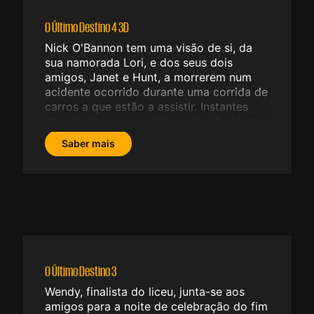
O Último Destino 4 3D
Nick O'Bannon tem uma visão de si, da
sua namorada Lori, e dos seus dois
amigos, Janet e Hunt, a morrerem num
acidente ocorrido durante uma corrida de
carros a que estão a assistir. Instantes
depois de os persuadir a sair dali, dá-se
um despiste aparatoso e o que era uma
Saber mais
visão transforma-se num inferno de
chamas e terror. Eles salvam-se por um
triz mas aparentemente todos os
sobreviventes do acidente de aviação
ocorrido há dez anos (e retratado no
primeiro filme da série) estão marcados
para morrer, e Nick sabe que não é fácil
escapar ao destino.
O Último Destino 3
Wendy, finalista do liceu, junta-se aos
amigos para a noite de celebração do fim