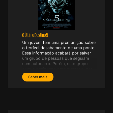
O Último Destino 5
Um jovem tem uma premonição sobre
o terrível desabamento de uma ponte.
Essa informação acabará por salvar
um grupo de pessoas que seguiam
num autocarro. Porém, este grupo
estava designado para morrer e, por
esse motivo, muito dificilmente
Saber mais
escaparão à morte. Enquanto
procuram respostas, eles vão
perceber que neste jogo existem
algumas regras.