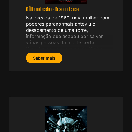
O Último Destino: Descendência
Na década de 1960, uma mulher com
poderes paranormais anteviu o
desabamento de uma torre,
informação que acabou por salvar
várias pessoas da morte certa.
Décadas depois, a sua neta Stefani
Reyes (Kaitlyn Santa Juana) começa a
Saber mais
ter visões semelhantes, antecipando
tragédias devastadoras que envolvem
aqueles que lhe são mais próximos.