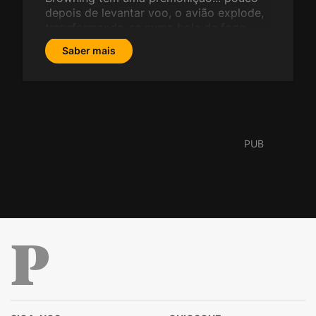
depois de levantar voo, o avião explode,
transformando-se numa bola de fogo...
Saber mais
Público