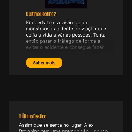
O Último Destino 2
Kimberly tem a visão de um
monstruoso acidente de viação que
ceifa a vida a várias pessoas. Tenta
então parar o tráfego de forma a
evitar o acidente e consegue fazer
com que as pessoas escapem, à justa,
à catástrofe. Mas Kimberly sabe que a
Saber mais
morte não se deixa enganar não
facilmente...
O Último Destino
Assim que se senta no lugar, Alex
Browning tem uma premonição... pouco