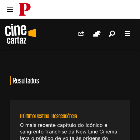
PÚBLICO
Ir para o conteúdo
Ir para navegação principal
Redes Sociais
Sessões
Pesquis
Men
Resultados
O Último Destino - Descendência
O mais recente capítulo do icónico e
sangrento franchise da New Line Cinema
leva o público de volta às origens do