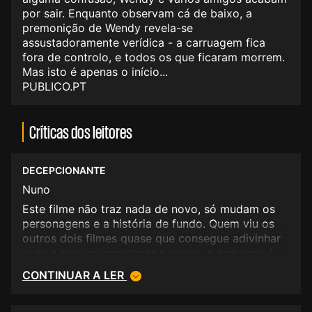
por sair. Enquanto observam cá de baixo, a
premonição de Wendy revela-se
assustadoramente verídica - a carruagem fica
fora de controlo, e todos os que ficaram morrem.
Mas isto é apenas o início...
PUBLICO.PT
Críticas dos leitores
DECEPCIONANTE
Nuno
Este filme não traz nada de novo, só mudam os
personagens e a história de fundo. Quem viu os
outros dois filmes quase que consegue adivinhar
tudo o que vai acontecer a seguir, o esquema é
sempre o mesmo. O nível geral é muito fraco,
CONTINUAR A LER
desde a realização até ao desempenho dos
actores, passando pelos efeitos especiais, etc.