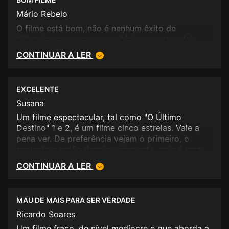
Mário Rebelo
O filme está bom, não é nenhum êxito de
bilheteira mas segue ao critério os outros dois.
CONTINUAR A LER
EXCELENTE
Susana
Um filme espectacular, tal como "O Último
Destino" 1 e 2, é um filme cinco estrelas. Vale a
pena ver. De preferência vejam o primeiro, o
segundo e então depois vejam este, pois é uma
triologia fenomenal e convém conhecerem a
CONTINUAR A LER
história.
MAU DE MAIS PARA SER VERDADE
Ricardo Soares
Um filme fraco, de nível medíocre e que aborda a