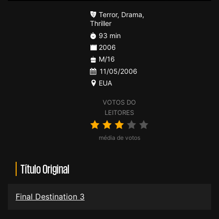
Terror
,
Drama
,
Thriller
93 min
2006
M/16
11/05/2006
EUA
VOTOS DO
LEITORES
média de votos
Título Original
Final Destination 3