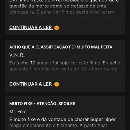
questão da morte como se tratasse de uma
brincadeira. É pena ver filmes deste nível terem
sucesso em bilheteiras... Actores fracos, história
fraca, realização básica, enfim... uma perda de
CONTINUAR A LER
tempo!
ACHO QUE A CLASSIFICAÇÃO FOI MUITO MAL FEITA
V_N_R_
Eu tenho 12 anos e fui hoje ver este filme. Eu acho
que este filme não tem nada de tão aterrorizante
para ser para maiores de 16.
CONTINUAR A LER
MUITO FIXE - ATENÇÃO: SPOILER
Mr. Fixe
É muito fixe e dá vontade de chorar Super hiper
mega emocionante e hilariante. A parte final