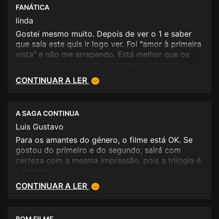
FANÁTICA
linda
Gostei mesmo muito. Depois de ver o 1 e saber
que saía este quis ir logo ver. Foi "amor à primeira
vista" e não me arrependo. Está melhor que os
outros. Gosto muito de montanhas russas, por
isso gostei muito deste filme.
CONTINUAR A LER
A SAGA CONTINUA
Luis Gustavo
Para os amantes do género, o filme está OK. Se
gostou do primeiro e do segundo, sairá com
certeza com a mesma impressão, pois a trilogia é
a mesma dos anteriores.
CONTINUAR A LER
BOM FILME