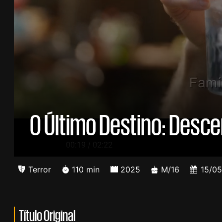
O Último Destino: Desc
/
00:20
02:22
Terror
110 min
2025
M/16
15/0
Título Original