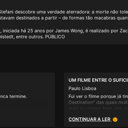
tefani descobre uma verdade aterradora: a morte não toler
tavam destinados a partir – de formas tão macabras quant
o
, iniciada há 25 anos por James Wong, é realizado por Za
lstedt, entre outros. PÚBLICO
UM FILME ENTRE O SUFIC
Paulo Lisboa
unca termine.
Fui ver o filme porque já ti
Destination" das quais muit
mais ou menos bem, isto p
competente, tem bons efeit
CONTINUAR A LER
filmes. Simplesmente este 
requentado, o que se tradu