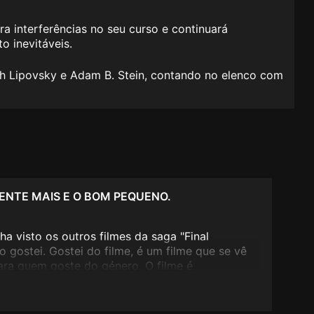
a interferências no seu curso e continuará
o inevitáveis.
ch Lipovsky e Adam B. Stein, contando no elenco com
IENTE MAIS E O BOM PEQUENO.
nha visto os outros filmes da saga "Final
o gostei. Gostei do filme, é um filme que se vê
ara quem goste do género. O filme é
os especiais e segue a linha dos anteriores
filão começa a acusar algum desgaste, a saber a
z na existência de situações cada vez mais