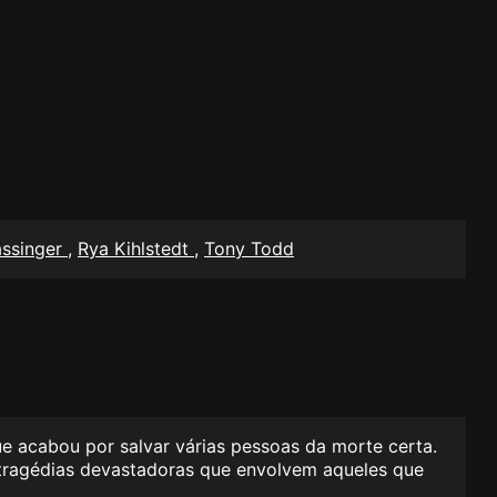
assinger
,
Rya Kihlstedt
,
Tony Todd
 acabou por salvar várias pessoas da morte certa.
 tragédias devastadoras que envolvem aqueles que