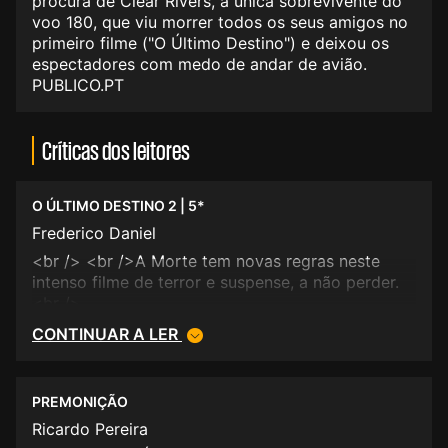
procura de Clear Rivers, a única sobrevivente do
voo 180, que viu morrer todos os seus amigos no
primeiro filme ("O Último Destino") e deixou os
espectadores com medo de andar de avião.
PUBLICO.PT
Críticas dos leitores
O ÚLTIMO DESTINO 2 | 5*
Frederico Daniel
<br /> <br />A Morte tem novas regras neste
intenso filme de terror e suspense, a não perder.
<br />
CONTINUAR A LER
PREMONIÇÃO
Ricardo Pereira