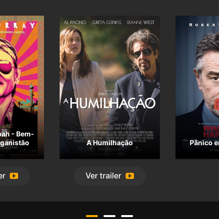
bah - Bem-
eganistão
A Humilhação
Pânico 
er
Ver
trailer