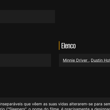
Elenco
Minnie Driver
,
Dustin H
inseparáveis que vêem as suas vidas alterarem-se para s
rio ("Sleepers", o nome do filme, é precisamente a design