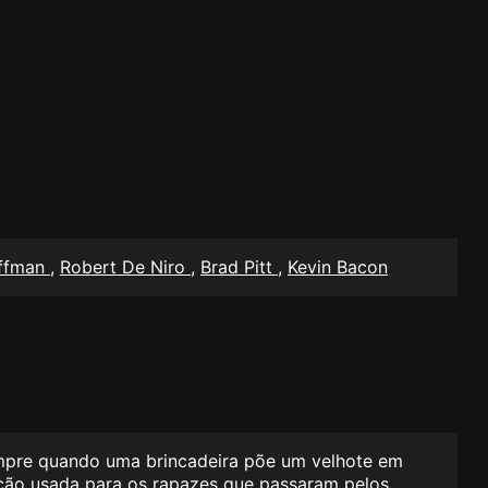
offman
,
Robert De Niro
,
Brad Pitt
,
Kevin Bacon
empre quando uma brincadeira põe um velhote em
ação usada para os rapazes que passaram pelos