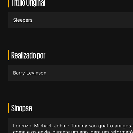
Título Original
Sleepers
Realizado por
Barry Levinson
Sinopse
Lorenzo, Michael, John e Tommy são quatro amigos 
coma e os envia, durante um ano, para um reformató