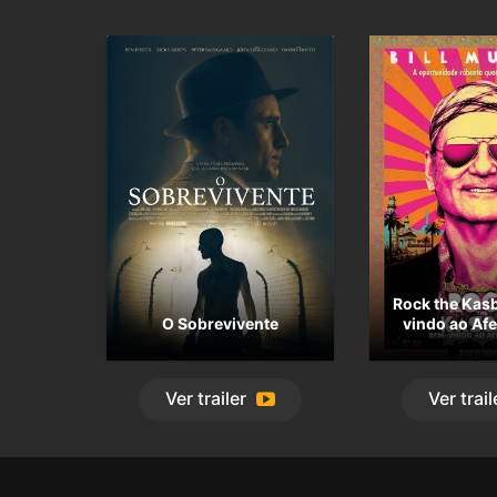
Rock the Kas
O Sobrevivente
vindo ao Af
Ver
trailer
Ver
trail