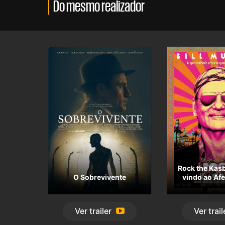
Do mesmo realizador
Rock the Kas
O Sobrevivente
vindo ao Af
Ver
trailer
Ver
trail