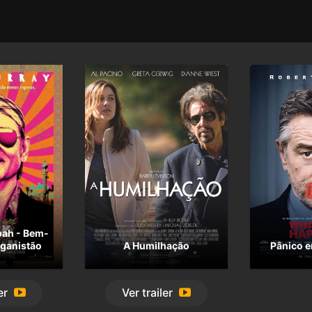
bah - Bem-
eganistão
A Humilhação
Pânico 
er
Ver
trailer