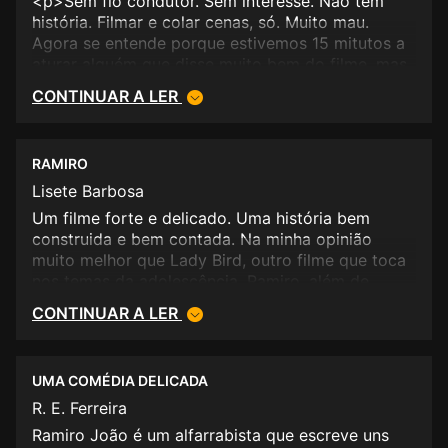
<p>Sem fio condutor. Sem interesse. Nao tem
história. Filmar e colar cenas, só. Muito mau.
Agora se entende porque estivemos 15 mitutos a
aturar alguém que disse muito bem do filme, mas
não ficou para o ver.</p>
CONTINUAR A LER
RAMIRO
Lisete Barbosa
Um filme forte e delicado. Uma história bem
construida e bem contada. Na minha opinião
muito melhor que Lady Bird, outro filme que toca
nos temas da adolescência. Ramiro, além de
melhor como história, tem uma perspetiva
CONTINUAR A LER
humanista, que falta ao filme americano. A não
perder mesmo!
UMA COMÉDIA DELICADA
R. E. Ferreira
Ramiro João é um alfarrabista que escreve uns