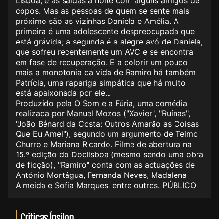
Lisboa, e as saídas à noite com alguns amigos de
copos. Mas as pessoas de quem se sente mais
próximo são as vizinhas Daniela e Amélia. A
primeira é uma adolescente despreocupada que
está grávida; a segunda é a alegre avó de Daniela,
que sofreu recentemente um AVC e se encontra
em fase de recuperação. E a colorir um pouco
mais a monotonia da vida de Ramiro há também
Patrícia, uma rapariga simpática que há muito
está apaixonada por ele...
Produzido pela O Som e a Fúria, uma comédia
realizada por Manuel Mozos ("Xavier", "Ruínas",
"João Bénard da Costa: Outros Amarão as Coisas
Que Eu Amei"), segundo um argumento de Telmo
Churro e Mariana Ricardo. Filme de abertura na
15.ª edição do Doclisboa (mesmo sendo uma obra
de ficção), "Ramiro" conta com as actuações de
António Mortágua, Fernanda Neves, Madalena
Almeida e Sofia Marques, entre outros. PÚBLICO
Críticas Ípsilon