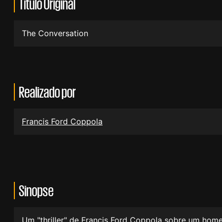
Título Original
The Conversation
Realizado por
Francis Ford Coppola
Sinopse
Um "thriller" de Francis Ford Coppola sobre um homem