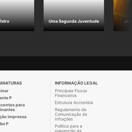
Tetro
Uma Segunda Juventude
Juv
SINATURAS
INFORMAÇÃO LEGAL
inar
Principais Fluxos
Financeiros
ante P
Estrutura Accionista
contos para
inantes
Regulamento de
Comunicação de
ção impressa
Infrações
be P
Política para a
prevenção da