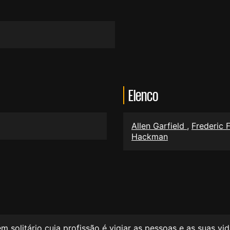
Elenco
Allen Garfield
,
Frederic 
Hackman
 solitário cuja profissão é vigiar as pessoas e as suas vi