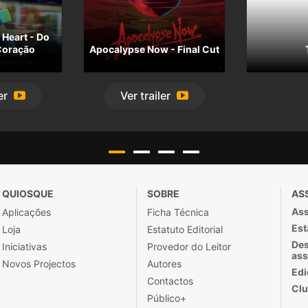
Heart - Do
Coração
Apocalypse Now - Final Cut
er
Ver
trailer
QUIOSQUE
SOBRE
AS
Ass
Aplicações
Ficha Técnica
Est
Loja
Estatuto Editorial
Des
Iniciativas
Provedor do Leitor
ass
Novos Projectos
Autores
Edi
Contactos
Clu
Público+