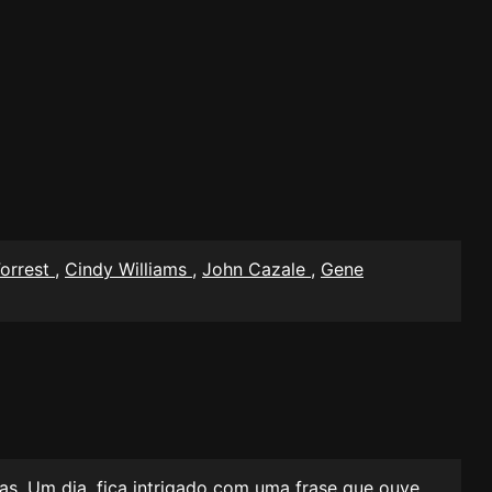
Forrest
,
Cindy Williams
,
John Cazale
,
Gene
das. Um dia, fica intrigado com uma frase que ouve