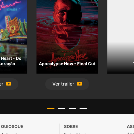
Heart - Do
Coração
Apocalypse Now - Final Cut
er
Ver
trailer
QUIOSQUE
SOBRE
AS