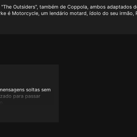
 "The Outsiders", também de Coppola, ambos adaptados de
ke é Motorcycle, um lendário motard, ídolo do seu irmão, R
 mensagens soltas sem
lizado para passar
o.