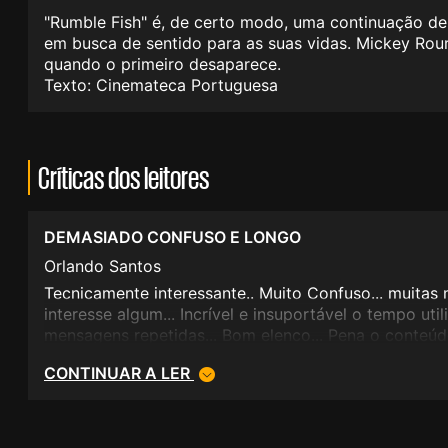
"Rumble Fish" é, de certo modo, uma continuação de
em busca de sentido para as suas vidas. Mickey Rour
quando o primeiro desaparece.
Texto: Cinemateca Portuguesa
Críticas dos leitores
DEMASIADO CONFUSO E LONGO
Orlando Santos
Tecnicamente interessante.. Muito Confuso... muitas
interesse algum... Incrível e insuportável o tempo uti
mensagens repetidas... Bom elenco... Pena o conteúd
CONTINUAR A LER