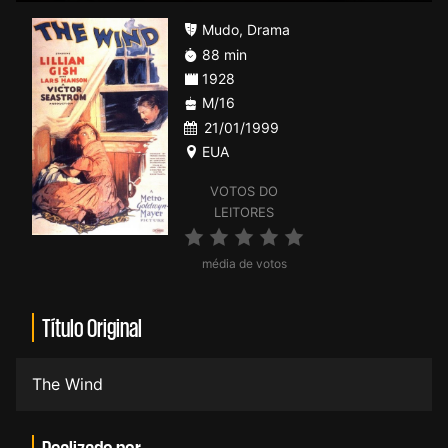
Mudo
,
Drama
88 min
1928
M/16
21/01/1999
EUA
VOTOS DO
LEITORES
média de votos
Título Original
The Wind