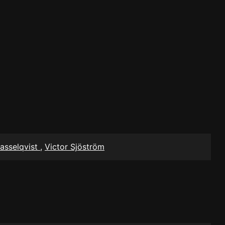
asselqvist
,
Victor Sjöström