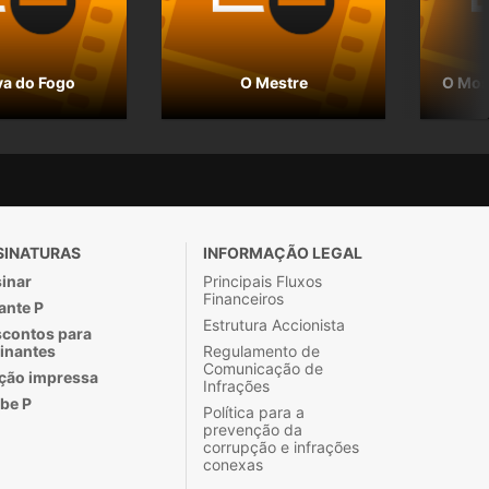
va do Fogo
O Mestre
O Mos
SINATURAS
INFORMAÇÃO LEGAL
inar
Principais Fluxos
Financeiros
ante P
Estrutura Accionista
contos para
inantes
Regulamento de
Comunicação de
ção impressa
Infrações
be P
Política para a
prevenção da
corrupção e infrações
conexas