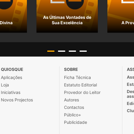
As Últimas Vontades de
Divina
Sua Excelência
A Pro
QUIOSQUE
SOBRE
AS
Ass
Aplicações
Ficha Técnica
Est
Loja
Estatuto Editorial
Des
Iniciativas
Provedor do Leitor
ass
Novos Projectos
Autores
Edi
Contactos
Clu
Público+
Publicidade