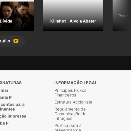
Proof 
Dívida
Killshot - Alvo a Abater
railer
SINATURAS
INFORMAÇÃO LEGAL
inar
Principais Fluxos
Financeiros
ante P
Estrutura Accionista
contos para
inantes
Regulamento de
Comunicação de
ção impressa
Infrações
be P
Política para a
prevenção da