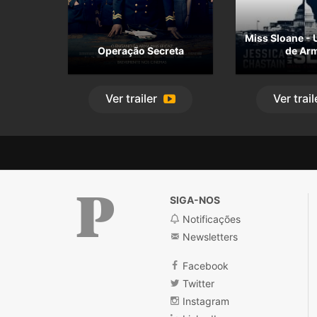
Miss Sloane -
Operação Secreta
de Ar
Ver
trailer
Ver
trail
SIGA-NOS
Notificações
Newsletters
Público
Facebook
Twitter
Instagram