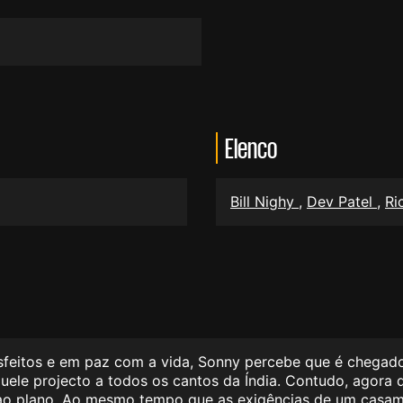
Elenco
Bill Nighy
,
Dev Patel
,
Ri
sfeitos e em paz com a vida, Sonny percebe que é chegad
quele projecto a todos os cantos da Índia. Contudo, agora
 ao plano. Ao mesmo tempo que as exigências de um casam