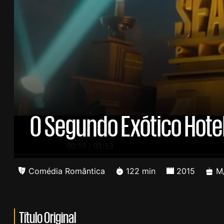
O Segundo Exótico Hotel
/
00:20
01:53
Comédia Romântica
122 min
2015
M/
Título Original