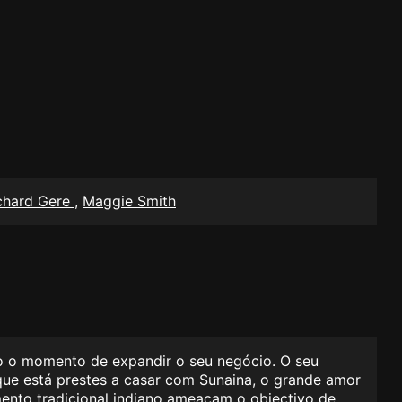
chard Gere
,
Maggie Smith
o o momento de expandir o seu negócio. O seu
 que está prestes a casar com Sunaina, o grande amor
ento tradicional indiano ameaçam o objectivo de