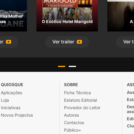
 Uma Mulher
mas
O Exótico Hotel Marigold
A 
er
Ver
trailer
Ver
t
QUIOSQUE
SOBRE
AS
Ass
Aplicações
Ficha Técnica
Est
Loja
Estatuto Editorial
Des
Iniciativas
Provedor do Leitor
ass
Novos Projectos
Autores
Edi
Contactos
Clu
Público+