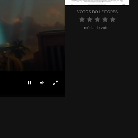
VOTOS DO LEITORES
média de votos
Parar
Ligar som
Ecrã inteiro