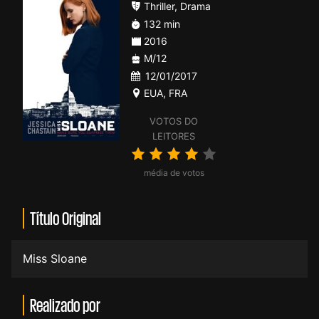
Thriller
,
Drama
132 min
2016
M/12
12/01/2017
EUA
,
FRA
VOTOS DO
LEITORES
média de votos
Título Original
Miss Sloane
Realizado por