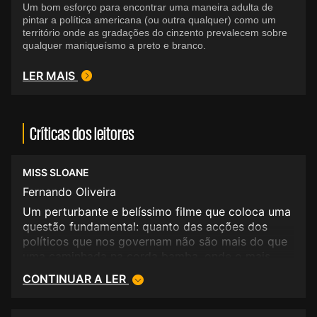
Um bom esforço para encontrar uma maneira adulta de
pintar a política americana (ou outra qualquer) como um
território onde as gradações do cinzento prevalecem sobre
qualquer maniqueísmo a preto e branco.
LER MAIS
Críticas dos leitores
MISS SLOANE
Fernando Oliveira
Um perturbante e belíssimo filme que coloca uma
questão fundamental: quanto das acções dos
políticos que nos governam não são mais do que
uma caminhada na corda bamba, onde o mais
importante é a manutenção do status quo, um
CONTINUAR A LER
equilíbrio entre jogadas mais ou menos ilegais e a
criação de uma narrativa que mantenha a
confiança dos eleitores. Jogos de aparências,