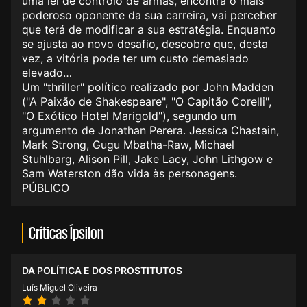
uma lei de controlo de armas, encontra o mais
poderoso oponente da sua carreira, vai perceber
que terá de modificar a sua estratégia. Enquanto
se ajusta ao novo desafio, descobre que, desta
vez, a vitória pode ter um custo demasiado
elevado…
Um "thriller" político realizado por John Madden
("A Paixão de Shakespeare", "O Capitão Corelli",
"O Exótico Hotel Marigold"), segundo um
argumento de Jonathan Perera. Jessica Chastain,
Mark Strong, Gugu Mbatha-Raw, Michael
Stuhlbarg, Alison Pill, Jake Lacy, John Lithgow e
Sam Waterston dão vida às personagens.
PÚBLICO
Críticas Ípsilon
DA POLÍTICA E DOS PROSTITUTOS
Luís Miguel Oliveira