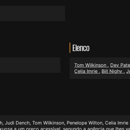
Elenco
Tom Wilkinson
,
Dev Pat
Celia Imrie
,
Bill Nighy
,
J
h, Judi Dench, Tom Wilkinson, Penelope Wilton, Celia Imrie 
uxuosa a um preço acessível, segundo a agência que lhes 