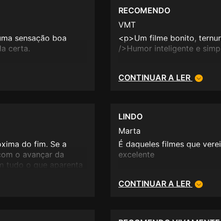
RECOMENDO
VMT
 uma sensação boa
<p>Um filme bonito, ternu
a certa.
/>Humor inteligente e simp
CONTINUAR A LER
LINDO
Marta
xima do fim. Se a
É daqueles filmes que vere
com o avançar da
excelente
m tudo o que aparenta
fia fabulosa e uma banda
CONTINUAR A LER
a indiana. Ainda assim