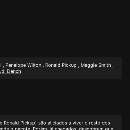
el
,
Penelope Wilton
,
Ronald Pickup
,
Maggie Smith
,
udi Dench
e Ronald Pickup) são aliciados a viver o resto dos
vende o pacote. Porém, lá chegados, descobrem que