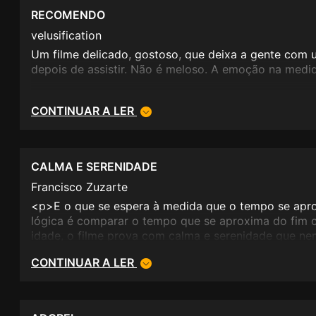
RECOMENDO
velusification
Um filme delicado, gostoso, que deixa a gente com
depois de assistir. Não é meloso. A emoção na medid
CONTINUAR A LER
CALMA E SERENIDADE
Francisco Zuzarte
<p>E o que se espera à medida que o tempo se apro
lógica é comparar o tempo que se aproxima do fim 
idade, o filme prova com calma e serenidade que ne
ou se relaciona é. Por isso a ver, apreciar a fotogra
CONTINUAR A LER
sonora que devia ter aproveitado a verdadeira music
não perca.</p>