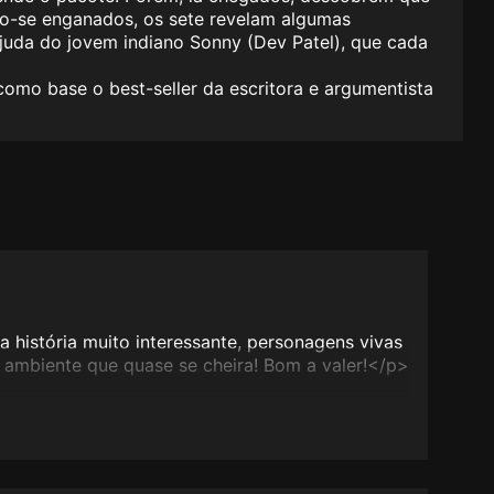
ndo-se enganados, os sete revelam algumas
ajuda do jovem indiano Sonny (Dev Patel), que cada
omo base o best-seller da escritora e argumentista
 história muito interessante, personagens vivas
m ambiente que quase se cheira! Bom a valer!</p>