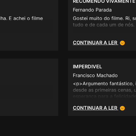
RECOMENDO VIVAMENTE
Fernando Parada
ha. E achei o filme
Gostei muito do filme. Ri,
tudo e de cada um de nós
CONTINUAR A LER
IMPERDIVEL
Francisco Machado
<p>Argumento fantástico, 
desde as primeiras cenas, 
esperança para a felicidade
nós deixarmos.</p>
CONTINUAR A LER