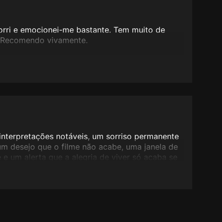
 sorri e emocionei-me bastante. Tem muito de
. Recomendo vivamente.
interpretações notáveis, um sorriso permanente
um desejo que o filme não acabe, uma janela de
 e um alerta que a alegria de viver só acaba se