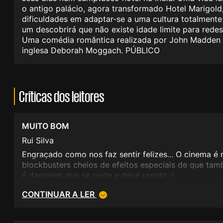
o antigo palácio, agora transformado Hotel Marigold
dificuldades em adaptar-se a uma cultura totalmente
um descobrirá que não existe idade limite para redesc
Uma comédia romântica realizada por John Madden ("
inglesa Deborah Moggach. PÚBLICO
Críticas dos leitores
MUITO BOM
Rui Silva
Engraçado como nos faz sentir felizes... O cinema é
blockbusters cheios de efeitos especiais de que tam
é daqueles que se pode e deve repetir :)
CONTINUAR A LER