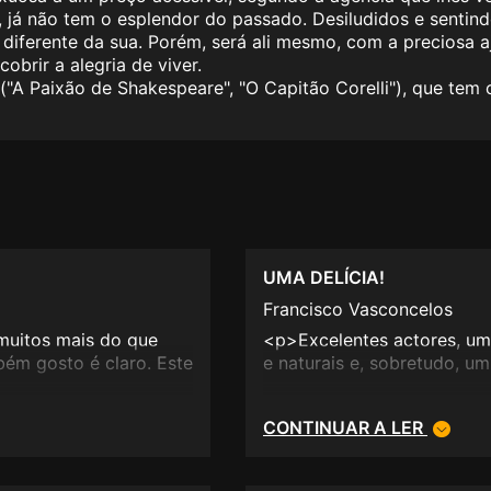
, já não tem o esplendor do passado. Desiludidos e senti
 diferente da sua. Porém, será ali mesmo, com a preciosa 
obrir a alegria de viver.
A Paixão de Shakespeare", "O Capitão Corelli"), que tem c
UMA DELÍCIA!
Francisco Vasconcelos
 muitos mais do que
<p>Excelentes actores, uma
bém gosto é claro. Este
e naturais e, sobretudo, u
CONTINUAR A LER