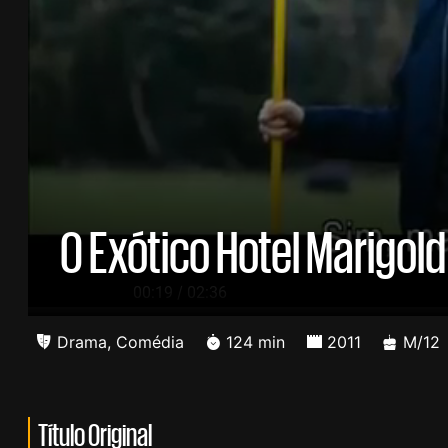
O Exótico Hotel Marigold
/
00:20
02:36
Drama
,
Comédia
124 min
2011
M/12
Título Original