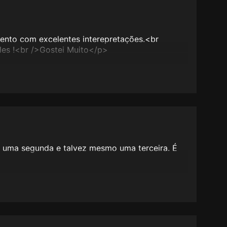
rento com excelentes interepretações.<br
les !<br />Gostei Muito</p>
i uma segunda e talvez mesmo uma terceira. É