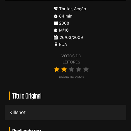
Thriller
,
Acção
84 min
2008
M/16
26/03/2009
EUA
VOTOS DO
LEITORES
média de votos
Título Original
Killshot