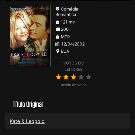
Comédia
Romântica
121 min
2001
M/12
12/04/2002
EUA
VOTOS DO
LEITORES
média de votos
Título Original
Kate & Leopold