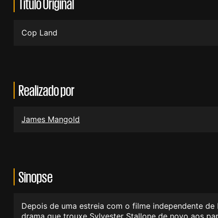
Título Original
Cop Land
Realizado por
James Mangold
Sinopse
Depois de uma estreia com o filme independente de 
drama que trouxe Sylvester Stallone de novo aos pap