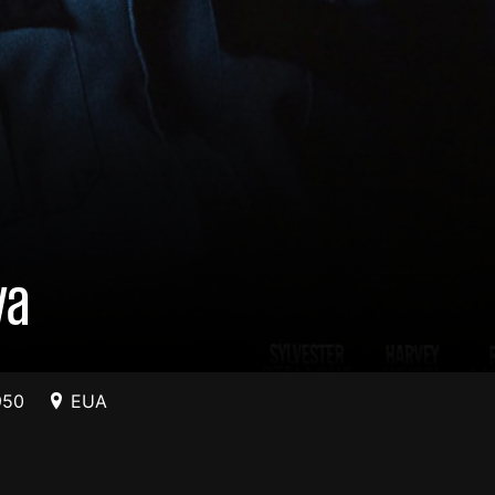
va
950
EUA