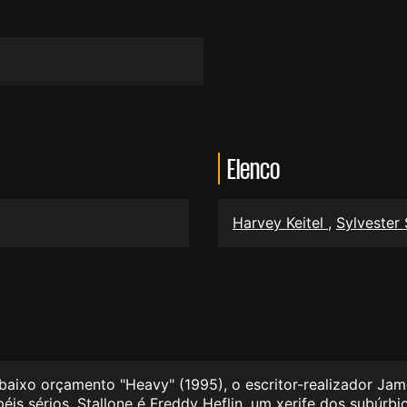
Elenco
Harvey Keitel
,
Sylvester
baixo orçamento "Heavy" (1995), o escritor-realizador Ja
éis sérios. Stallone é Freddy Heflin, um xerife dos subú