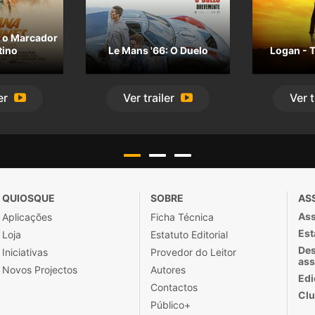
e o Marcador
tino
Le Mans '66: O Duelo
Logan - 
er
Ver
trailer
Ver
t
QUIOSQUE
SOBRE
AS
Ass
Aplicações
Ficha Técnica
Est
Loja
Estatuto Editorial
Des
Iniciativas
Provedor do Leitor
ass
Novos Projectos
Autores
Edi
Contactos
Clu
Público+