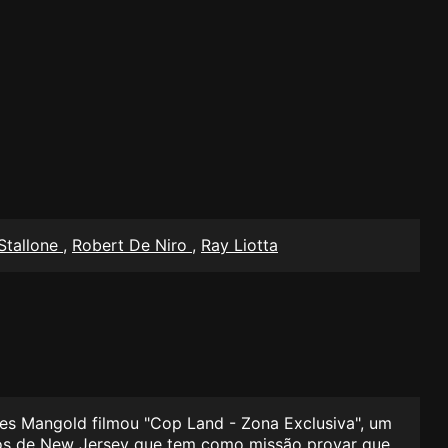
 Stallone
,
Robert De Niro
,
Ray Liotta
mes Mangold filmou "Cop Land - Zona Exclusiva", um
rbios de New Jersey que tem como missão provar que