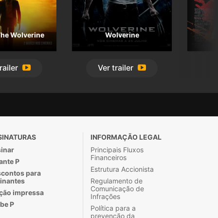
The Wolverine
Wolverine
railer
Ver
trailer
SINATURAS
INFORMAÇÃO LEGAL
inar
Principais Fluxos
Financeiros
ante P
Estrutura Accionista
contos para
inantes
Regulamento de
Comunicação de
ção impressa
Infrações
be P
Política para a
prevenção da