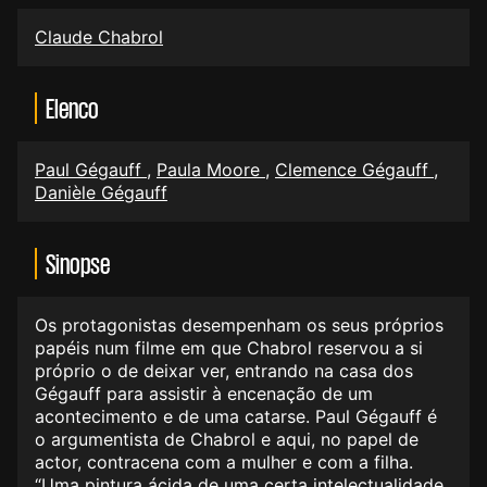
Claude Chabrol
Elenco
Paul Gégauff
,
Paula Moore
,
Clemence Gégauff
,
Danièle Gégauff
Sinopse
Os protagonistas desempenham os seus próprios
papéis num filme em que Chabrol reservou a si
próprio o de deixar ver, entrando na casa dos
Gégauff para assistir à encenação de um
acontecimento e de uma catarse. Paul Gégauff é
o argumentista de Chabrol e aqui, no papel de
actor, contracena com a mulher e com a filha.
“Uma pintura ácida de uma certa intelectualidade