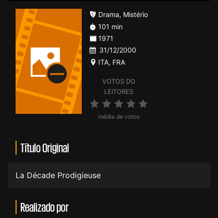
Drama
,
Mistério
101 min
1971
31/12/2000
ITA
,
FRA
VOTOS DO
LEITORES
média de votos
Título Original
La Décade Prodigieuse
Realizado por