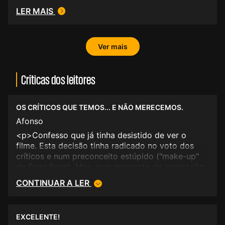
LER MAIS
Ver mais
Críticas dos leitores
OS CRÍTICOS QUE TEMOS... E NÃO MERECEMOS.
Afonso
<p>Confesso que já tinha desistido de ver o
filme. Esta decisão tinha radicado no voto dos
críticos e num preconceito estúpido ("make-up"
de Sean Penn). Mas, num momento de inspiração,
decidi ir. Conclusões: um desempenho
CONTINUAR A LER
excepcional (goste-se ou não da "vozinha
calimero" de Sean Penn.), bem como de Frances
McDormand e outros. Uma das cenas que
EXCELENTE!
impressiona, entre outras, é o do corpo enrugado,