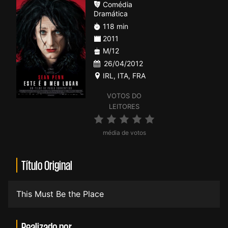
Comédia
Dramática
118 min
2011
M/12
26/04/2012
IRL
,
ITA
,
FRA
VOTOS DO
LEITORES
média de votos
Título Original
This Must Be the Place
Realizado por