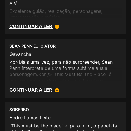
nu e enregelado do ex-carcereiro nazi. Sem
AIV
dúvida um belíssimo filme sobre a redenção, quer
Excelente guião, realização, personagens,
de "Cheyenne", quer do ex-carcereiro.</p>
interpretação e música!
CONTINUAR A LER
SEAN PENN É... O ATOR
Gavancha
<p>Mais uma vez, para não surpreender, Sean
Penn interpreta de uma forma sublime a sua
personagem.<br />"This Must Be The Place" é
uma experiência descontraída, diferente e
introspectiva de cinema.<br />Regale-se com a
CONTINUAR A LER
mais adorável estrela do rock na reforma.</p>
SOBERBO
André Lamas Leite
“This must be the place” é, para mim, o papel da