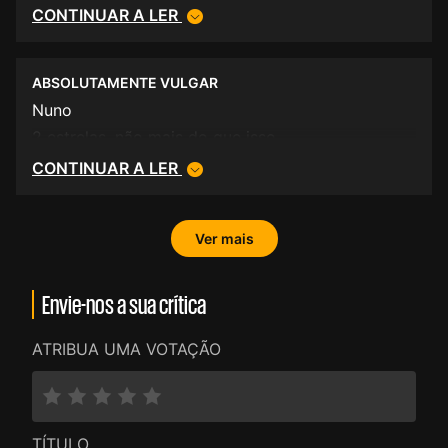
como outro qualquer... o crítico deve ter-se
CONTINUAR A LER
enganado ao classifica-lo com quatro estrelas.
Para mim nem uma.
ABSOLUTAMENTE VULGAR
Nuno
2 estrelas, não mais do que isso.
CONTINUAR A LER
Ver mais
Envie-nos a sua crítica
ATRIBUA UMA VOTAÇÃO
TÍTULO