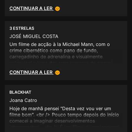
CONTINUAR A LER
3 ESTRELAS
JOSÉ MIGUEL COSTA
Um filme de acção à la Michael Mann, com o
crime cibernético como pano de fundo,
carregadinho de adrenalina e visualmente
estimulante (uma das suas imagens de marca).
Tivesse um argumento menos inconsistente
CONTINUAR A LER
(nalguns momentos a roçar o básico) e seria uma
película perfeita dentro do género.
Independentemente deste aspecto menos positivo
BLACKHAT
não deixa de constituir um bom entretenimento
(tomara que grande parte dos filmes mais "light"
Joana Catro
que inundam as salas de cinema lhe chegassem
Hoje de manhã pensei "Desta vez vou ver um
aos calcanhares), não merecendo, por esse
filme bom". <br /> Pouco tempo depois do início
motivo, o arraso generalizado de que tem sido
comecei a imaginar desenvolvimentos
alvo por parte da critica especializada, bem como
interessantes... <br /> É um filme de espionagem
o flop comercial.