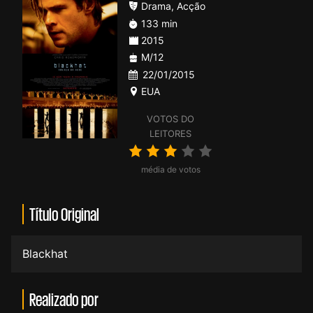
Drama
,
Acção
133 min
2015
M/12
22/01/2015
EUA
VOTOS DO
LEITORES
média de votos
Título Original
Blackhat
Realizado por