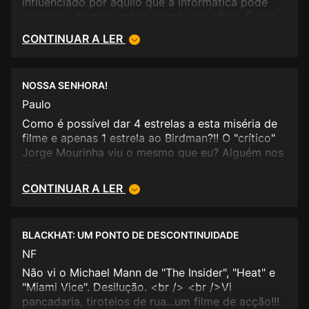
influenciado por aquilo que a informática pode
ajudar ou destruir, tal na nossa vida afinal. É que
já não nos chegavam as alterações climtatéricas.
CONTINUAR A LER
NOSSA SENHORA!
Paulo
Como é possível dar 4 estrelas a esta miséria de
filme e apenas 1 estrela ao Birdman?!! O "crítico"
Jorge Mourinha viu o mesmo que eu? Alguém nos
acuda...
CONTINUAR A LER
BLACKHAT: UM PONTO DE DESCONTINUIDADE
NF
Não vi o Michael Mann de "The Insider", "Heat" e
"Miami Vice". Desilução. <br /> <br />Vi
pancadaria, tiroteios de rua...um filme de acção!!!