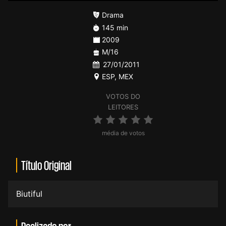
Drama
145 min
2009
M/16
27/01/2011
ESP
,
MEX
VOTOS DO
LEITORES
média de votos
Título Original
Biutiful