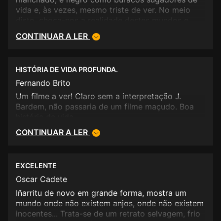
vida e, às vezes, mesmo triste de ver. No meio
disto, choca-nos a realidade destes mundos e
destas vidas, tão feias como apaziguadoras pela
CONTINUAR A LER
vontade de viver. Seguindo a sua característica de
fazer um cinema duro, Inarritu consegue uma vez
mais chamar a atenção do espectador para a
HISTÓRIA DE VIDA PROFUNDA.
realidade da imigração, e vivências marginais.
Não sendo "beautiful", é necessário.
Fernando Brito
Um filme a ver! Claro sem a interpretação J.
Bardem, não passaria de um filme maçudo. Boa
história de vida.
CONTINUAR A LER
EXCELENTE
Oscar Cadete
Iñarritu de novo em grande forma, mostra um
mundo onde não existem anjos, onde não existem
inocentes... Trata-se de um retrato selvagem, frio