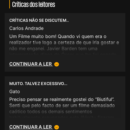
Críticas dos leitores
CRÍTICAS NÃO SE DISCUTEM..
Carlos Andrade
Um Filme muito bom! Quando vi quem era o
realizador tive logo a certeza de que iria gostar e
não me enganei. Javier Barden tem uma
interpretação digna do Óscar que lhe foi negado.
4 estrelas e 1/4 ! ;) PS: Gostaria realmente de
CONTINUAR A LER
saber (pois compreender compreendo..) quais os
critérios para se ser considerado crítico de
cinema.. dar a nota mínima a este filme deveria
MUITO. TALVEZ EXCESSIVO...
ser motivo para despedimento com justa causa..
Gato
Preciso pensar se realmente gostei do “Biutiful”.
Senti que pelo facto de ser um filme demasiado
caótico todos os demais sentimentos
habitualmente provocados pelo Iñárritu ficaram
ofuscados, havendo apenas lugar para uma
CONTINUAR A LER
perturbação aflitiva, que não se desenvolveu para