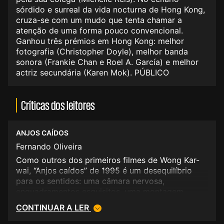
sórdido e surreal da vida nocturna de Hong Kong,
cruza-se com um mudo que tenta chamar a
atenção de uma forma pouco convencional.
Ganhou três prémios em Hong Kong: melhor
fotografia (Christopher Doyle), melhor banda
sonora (Frankie Chan e Roel A. García) e melhor
actriz secundária (Karen Mok). PÚBLICO
Críticas dos leitores
ANJOS CAÍDOS
Fernando Oliveira
Como outros dos primeiros filmes de Wong Kar-
wai, “Anjos caídos” de 1995 é um desequilíbrio
para os sentidos: uma câmara nervosa,
enquadramentos esquisitos, uma montagem
vertiginosa, um esboço de uma história, a luz
CONTINUAR A LER
delirante dos néon de Hong Kong a envolver tudo
isto, a “encharcar” porque chove muito neste