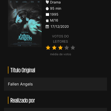
Drama
95 min
1995
M/16
17/12/2020
VOTOS DO
LEITORES
média de votos
Título Original
Fallen Angels
Realizado por