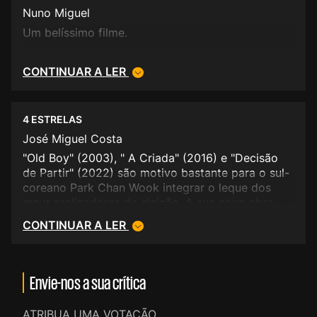
Nuno Miguel
Um belíssimo filme.
CONTINUAR A LER
4 ESTRELAS
José Miguel Costa
"Old Boy" (2003), " A Criada" (2016) e "Decisão
de Partir" (2022) são motivo bastante para o sul-
coreano Park Chan Wook integrar o leque dos
meus realizadores de eleição. A sua nova obra
"Sem Alternativa" (selecionada para competição
CONTINUAR A LER
no Festival de Veneza e galardoada com o Prémio
de Melhor Filme no Festival de Toronto) apenas
vem reforçar esta minha convicção.
Envie-nos a sua crítica
Um ácido "thriller" social que aposta num registo
de comédia satírica negra (trespassada por uma
ATRIBUA UMA VOTAÇÃO