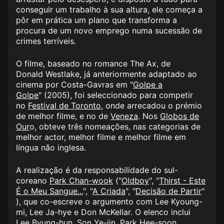
conseguir um trabalho à sua altura, ele começa a
pôr em prática um plano que transforma a
procura de um novo emprego numa sucessão de
crimes terríveis.
O filme, baseado no romance The Ax, de
Donald Westlake, já anteriormente adaptado ao
cinema por Costa-Gavras em "
Golpe a
Golpe
" (2005), foi seleccionado para competir
no
Festival de
Toronto
, onde arrecadou o prémio
de melhor filme, e no de
Veneza
. Nos
Globos de
Our
o
, obteve três nomeações, nas categorias de
melhor actor, melhor filme e melhor filme em
língua não inglesa.
A realização é da responsabilidade do sul-
coreano
Park Chan-wook
("
Oldboy
", "
Thirst
- Este
É o Meu
Sangue...
", "
A Criada
", "
Decisão de Partir
"​
), que co-escreve o argumento com Lee Kyoung-
mi, Lee Ja-hye e Don McKellar. O elenco inclui
Lee Byung-hun, Son Ye-jin, Park Hee-soon,