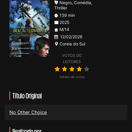
Negro
,
Comédia
,
Thriller
139 min
2025
M/14
12/02/2026
Coreia do Sul
VOTOS DO
LEITORES
média de votos
Título Original
No Other Choice
Realizado por