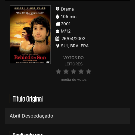
Drama
105 min
2001
M/12
26/04/2002
SUI
,
BRA
,
FRA
VOTOS DO
LEITORES
média de votos
Título Original
Abril Despedaçado