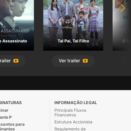
o Assassinato
Tal Pai, Tal Filho
O M
railer
Ver
trailer
V
SINATURAS
INFORMAÇÃO LEGAL
inar
Principais Fluxos
Financeiros
ante P
Estrutura Accionista
contos para
inantes
Regulamento de