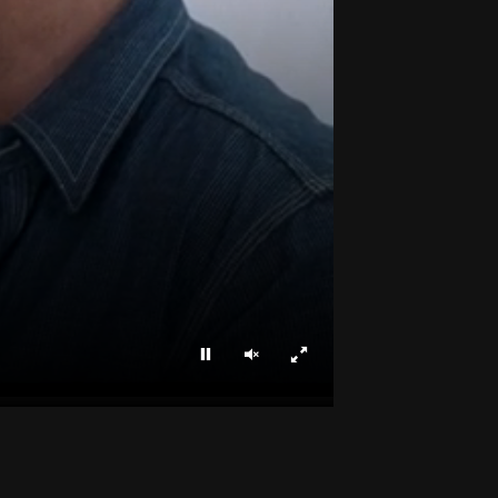
Parar
Ligar som
Ecrã inteiro