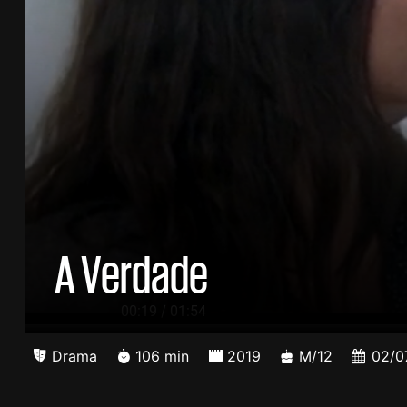
A Verdade
/
00:20
01:54
Drama
106 min
2019
M/12
02/0