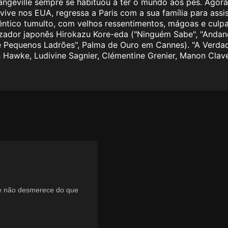
ngeville sempre se habituou a ter o mundo aos pés. Agora, 
 vive nos EUA, regressa a Paris com a sua família para assi
êntico tumulto, com velhos ressentimentos, mágoas e culp
dor japonês Hirokazu Kore-eda​ ("Ninguém Sabe", "Andando"
 de Pequenos Ladrões", Palma de Ouro em Cannes). "A Verd
n Hawke, Ludivine Sagnier, Clémentine Grenier, Manon Clavel
ue não desmerece do que