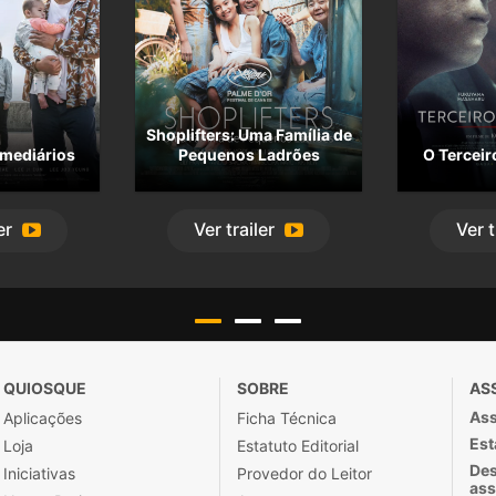
Shoplifters: Uma Família de
rmediários
Pequenos Ladrões
O Terceir
er
Ver
trailer
Ver
t
QUIOSQUE
SOBRE
AS
Ass
Aplicações
Ficha Técnica
Est
Loja
Estatuto Editorial
Des
Iniciativas
Provedor do Leitor
ass