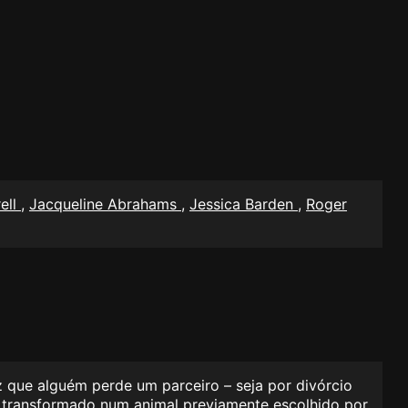
rell
,
Jacqueline Abrahams
,
Jessica Barden
,
Roger
z que alguém perde um parceiro – seja por divórcio
 é transformado num animal previamente escolhido por