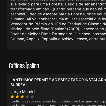
si e levado para uma floresta. Depois de ser aband
transformado em cão. Quando percebe que não há man
escolheu), decide escapar para a floresta, onde vai 
humana. Ali vai conhecer uma mulher especial que l
Vencedor do Prémio do Júri no Festival de Cinema de
distinguido pelo filme "Canino" (2009), vencedor do
Óscar de Melhor Filme Estrangeiro. O elenco internaci
Colman, Angeliki Papoulia e Ashley Jensen, entre ou
Críticas Ípsilon
LANTHIMOS PERMITE AO ESPECTADOR INSTALAR-
SURREAL
Jorge Mourinha
Lanthimos sabe usar a seu favor o elenco de luxo que reuniu pa
em inglês, e permite ao espectador instalar-se no seu universo 