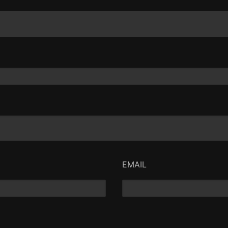
hora de exibição começa a
surpreender, tornando-se, in
EMAIL