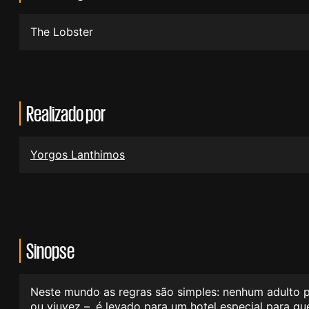
The Lobster
Realizado por
Yorgos Lanthimos
Sinopse
Neste mundo as regras são simples: nenhum adulto po
ou viuvez –, é levado para um hotel especial para q