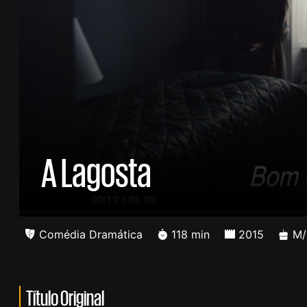
A Lagosta
/
00:20
01:30
Comédia Dramática
118 min
2015
M/
Título Original