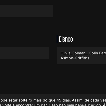
Elenco
Olivia Colman
,
Colin Far
Ashton-Griffiths
de estar solteiro mais do que 45 dias. Assim, de cada ve
ue volte a encontrar um par. Caso não seja bem-sucedido,