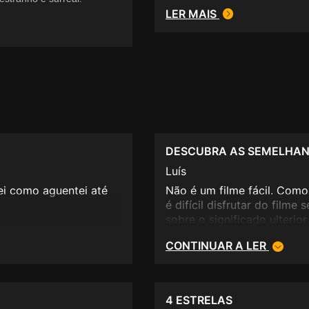
LER MAIS
DESCUBRA AS SEMELHA
Luís
ei como aguentei até
Não é um filme fácil. Como
é difícil disfrutar do film
sobre o significado ulterio
situações, não exista qualq
CONTINUAR A LER
compreensão da narrativa pr
<br /> válida que se aplic
de não estarmos a "ver o f
jogo" é com algum deleite
4 ESTRELAS
entre a "realidade social" 