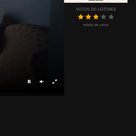
VOTOS DO LEITORES
média de votos
Parar
Ligar som
Ecrã inteiro