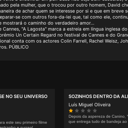
onado pela mulher, que o trocou por outro homem, David c
eira de achar quem se interesse por si e que em breve s
deparar-se com outros fora-da-lei que, tal como ele, conti
he mostrará o caminho do verdadeiro amor…
 Cannes, "A Lagosta" marca a estreia em língua inglesa do
 prémio Un Certain Regard no festival de Cannes e do Grand
onal conta com os actores Colin Farrell, Rachel Weisz, John
tros. PÚBLICO
SE NO SEU UNIVERSO
SOZINHOS DENTRO DA AL
Luís Miguel Oliveira
Depois da aspereza de Canino, 
que entrega tudo de bandeja ao
ra este seu primeiro filme
estranho e surreal.