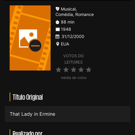
Musical
,
Comédia
,
Romance
88 min
1948
31/12/2000
EUA
VOTOS DO
LEITORES
média de votos
Título Original
That Lady in Ermine
Realizado por