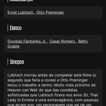
Ernst Lubitsch
,
Otto Preminger
Elenco
Douglas Fairbanks Jr.
,
Cesar Romero
,
Betty
Grable
Sinopse
Lubitsch morreu antes de completar este filme (o
segundo que faria a cores) e Otto Preminger
levou o trabalho a termo. Muito mais próximo de
Heaven can Wait do que das comédias
sofisticadas que Lubitsch fizera nos anos 30, That
Lady in Ermine é uma extravagância, com pessoas
que alçam voo, um personagem que sai de um