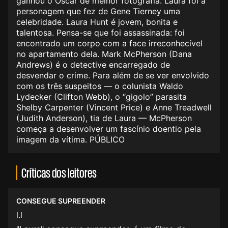
ganhou o Óscar de melhor fotografia. Laura foi a
personagem que fez de Gene Tierney uma
celebridade. Laura Hunt é jovem, bonita e
talentosa. Pensa-se que foi assassinada: foi
encontrado um corpo com a face irreconhecível
no apartamento dela. Mark McPherson (Dana
Andrews) é o detective encarregado de
desvendar o crime. Para além de se ver envolvido
com os três suspeitos — o colunista Waldo
Lydecker (Clifton Webb), o “gigolo” parasita
Shelby Carpenter (Vincent Price) e Anne Treadwell
(Judith Anderson), tia de Laura — McPherson
começa a desenvolver um fascínio doentio pela
imagem da vítima. PÚBLICO
Críticas dos leitores
CONSEGUE SUPREENDER
l.l