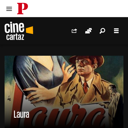
PÚBLICO
Ir para o conteúdo
Ir para navegação principal
Redes Sociais
Sessões
Pesquis
Men
//
Laura