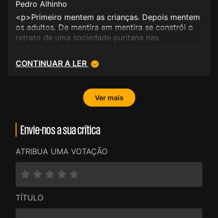
melhor.</p>
Pedro Alhinho
<p>Primeiro mentem as crianças. Depois mentem
os adultos. De mentira em mentira se constrói o
retrato de uma sociedade puritana nas
aparências, totalitária nas práticas, acomodada na
realidade. Uma história de presunções e de
CONTINUAR A LER
preconceitos que não anda longe da pratica
inquisitorial que da corpo a juízos de valor que
perturbam as praticas da psicologia e do
Ver mais
judiciário. A ver. Por quem tiver estômago e
dedos de testa.</p>
Envie-nos a sua crítica
ATRIBUA UMA VOTAÇÃO
TÍTULO